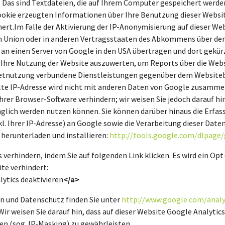
. Das sind Textdateien, die auf Ihrem Computer gespeichert werde
ookie erzeugten Informationen über Ihre Benutzung dieser Websit
ert.Im Falle der Aktivierung der IP-Anonymisierung auf dieser Web
n Union oder in anderen Vertragsstaaten des Abkommens über den
 an einen Server von Google in den USA übertragen und dort gekürz
 Ihre Nutzung der Website auszuwerten, um Reports über die We
netnutzung verbundene Dienstleistungen gegenüber dem Websiteb
te IP-Adresse wird nicht mit anderen Daten von Google zusamme
rer Browser-Software verhindern; wir weisen Sie jedoch darauf hin
glich werden nutzen können. Sie können darüber hinaus die Erfass
. Ihrer IP-Adresse) an Google sowie die Verarbeitung dieser Daten
herunterladen und installieren:
http://tools.google.com/dlpage
 verhindern, indem Sie auf folgenden Link klicken. Es wird ein Opt
te verhindert:
ytics deaktivieren
</a>
 und Datenschutz finden Sie unter
http://www.google.com/analy
 Wir weisen Sie darauf hin, dass auf dieser Website Google Analyt
n (sog. IP-Masking) zu gewährleisten.