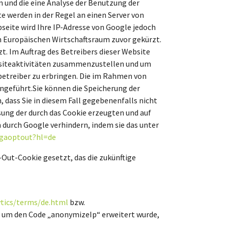
n und die eine Analyse der Benutzung der
e werden in der Regel an einen Server von
seite wird Ihre IP-Adresse von Google jedoch
 Europäischen Wirtschaftsraum zuvor gekürzt.
t. Im Auftrag des Betreibers dieser Website
bsiteaktivitäten zusammenzustellen und um
etreiber zu erbringen. Die im Rahmen von
ngeführt.Sie können die Speicherung der
, dass Sie in diesem Fall gegebenenfalls nicht
ung der durch das Cookie erzeugten und auf
 durch Google verhindern, indem sie das unter
/gaoptout?hl=de
-Out-Cookie gesetzt, das die zukünftige
tics/terms/de.html
bzw.
ics um den Code „anonymizeIp“ erweitert wurde,